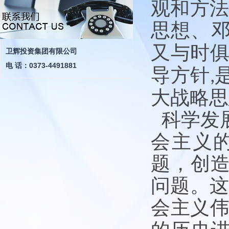
观和方
思想、
又与时
卫辉投资集团有限公司
电 话：0373-4491881
导方针
,
大战略思
科学发
会主义
题，创
问题。
会主义