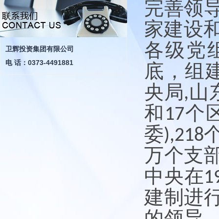
完善领
家建设
各级党
卫辉投资集团有限公司
电 话：0373-4491881
底，组
央局
山
,
和
个
17
委
),218
万个支
中央在
1
建制进
的领导