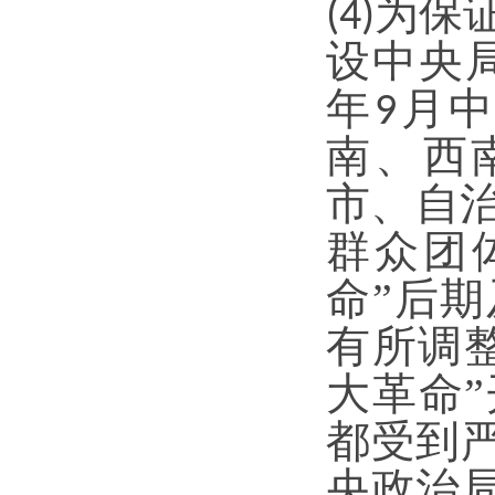
为保
(4)
设中央
年
月中
9
南、西
市、自治
群众团
命”后
有所调
大革命
都受到
央政治