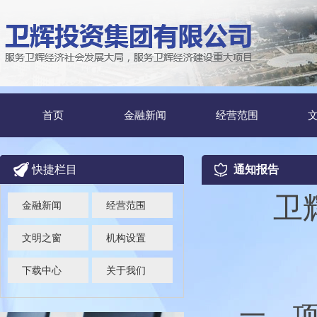
首页
金融新闻
经营范围
快捷栏目
通知报告
卫
金融新闻
经营范围
文明之窗
机构设置
下载中心
关于我们
一、